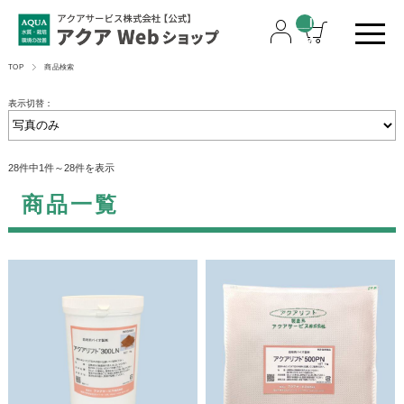
__I
TM
_C
TOP
商品検索
NT
__
表示切替：
28件中1件～28件を表示
商品一覧