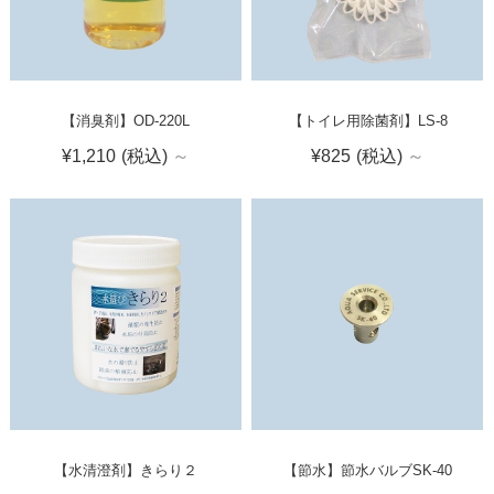
【消臭剤】OD-220L
【トイレ用除菌剤】LS-8
¥1,210
(税込)
～
¥825
(税込)
～
【水清澄剤】きらり２
【節水】節水バルブSK-40