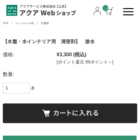
__I
TM
游水
_C
TOP
コントロール剤
水盤用
清澄剤
NT
__
【水盤・水インテリア用 清澄剤】 游水
価格:
¥3,300
(税込)
[ポイント還元 99ポイント～]
数量:
本